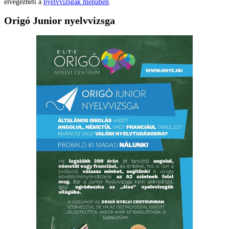
elvégezheti a
nyelvvizsgák menüben
.
Origó Junior nyelvvizsga