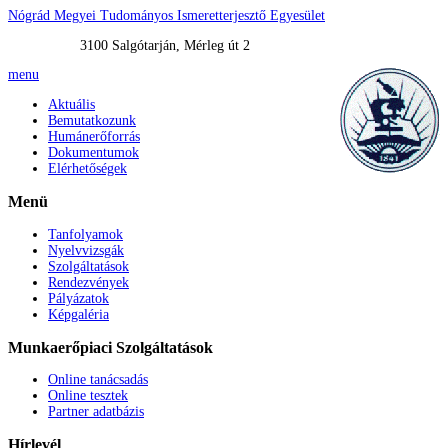
Nógrád Megyei Tudományos Ismeretterjesztő Egyesület
3100 Salgótarján, Mérleg út 2
menu
Aktuális
Bemutatkozunk
Humánerőforrás
Dokumentumok
Elérhetőségek
Menü
Tanfolyamok
Nyelvvizsgák
Szolgáltatások
Rendezvények
Pályázatok
Képgaléria
Munkaerőpiaci
Szolgáltatások
Online tanácsadás
Online tesztek
Partner adatbázis
Hírlevél