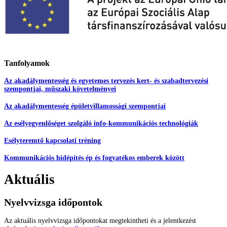
Tanfolyamok
Az akadálymentesség és egyetemes tervezés kert- és szabadtervezési
szempontjai, műszaki követelményei
Az akadálymentesség épületvillamossági szempontjai
Az esélyegyenlőséget szolgáló info-kommunikációs technológiák
Esélyteremtő kapcsolati tréning
Kommunikációs hídépítés ép és fogyatékos emberek között
Aktuális
Nyelvvizsga időpontok
Az aktuális nyelvvizsga időpontokat megtekintheti és a jelentkezést