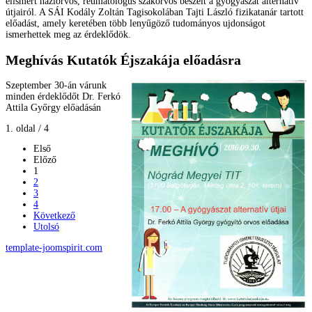
elismert háziorvos, reumatológus szakorvos beszélt a gyógyászat alternatív
útjairól. A SÁI Kodály Zoltán Tagisokolában Tajti László fizikatanár tartott
előadást, amely keretében több lenyűgöző tudományos ujdonságot
ismerhettek meg az érdeklődök.
Meghívás Kutatók Éjszakája előadásra
Szeptember 30-án várunk
minden érdeklődőt Dr. Ferkó
Attila Győrgy előadásán
1. oldal / 4
Első
Előző
1
2
3
4
Következő
Utolsó
template-joomspirit.com