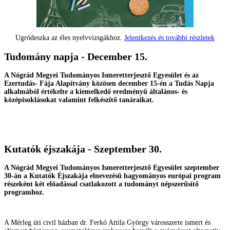
Ugródeszka az éles nyelvvizsgákhoz.
Jelentkezés és további részletek
Tudomány napja - December 15.
A Nógrád Megyei Tudományos Ismeretterjesztő Egyesület és az
Ezertudás- Fája Alapítvány közösen december 15-én a Tudás Napja
alkalmából értékelte a kiemelkedő eredményű általános- és
középisoklásokat valamint felkészítő tanáraikat.
Kutatók éjszakája - Szeptember 30.
A Nógrád Megyei Tudományos Ismeretterjesztő Egyesület szeptember
30-án a Kutatók Éjszakája elnevezésű hagyományos európai program
részeként két előadással csatlakozott a tudományt népszerűsítő
programhoz.
A Mérleg úti civil házban dr. Ferkó Attila György városszerte ismert és