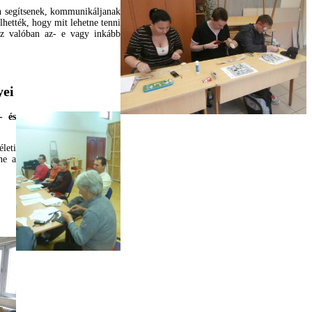
n segítsenek, kommunikáljanak
hették, hogy mit lehetne tenni
 az valóban az- e vagy inkább
yei
- és
leti
ne a