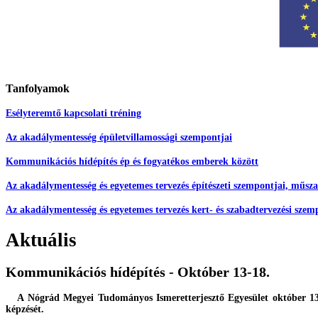
Tanfolyamok
Esélyteremtő kapcsolati tréning
Az akadálymentesség épületvillamossági szempontjai
Kommunikációs hídépítés ép és fogyatékos emberek között
Az akadálymentesség és egyetemes tervezés építészeti szempontjai, műsz
Az akadálymentesség és egyetemes tervezés kert- és szabadtervezési sze
Aktuális
Kommunikációs hídépítés - Október 13-18.
A Nógrád Megyei Tudományos Ismeretterjesztő Egyesület október 13 é
képzését.