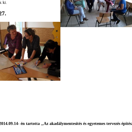
nk ki.
27.
4.09.14- én tartotta ,,Az akadálymentesítés és egyetemes tervezés építés