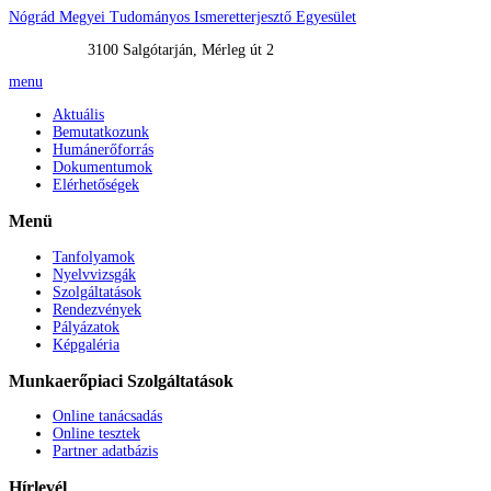
Nógrád Megyei Tudományos Ismeretterjesztő Egyesület
3100 Salgótarján, Mérleg út 2
menu
Aktuális
Bemutatkozunk
Humánerőforrás
Dokumentumok
Elérhetőségek
Menü
Tanfolyamok
Nyelvvizsgák
Szolgáltatások
Rendezvények
Pályázatok
Képgaléria
Munkaerőpiaci
Szolgáltatások
Online tanácsadás
Online tesztek
Partner adatbázis
Hírlevél