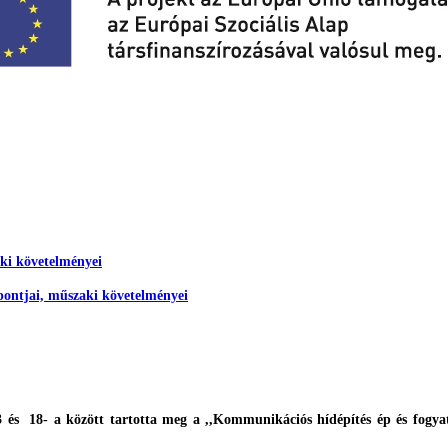
aki követelményei
mpontjai, műszaki követelményei
s 18- a között tartotta meg a ,,Kommunikációs hídépítés ép és fogya