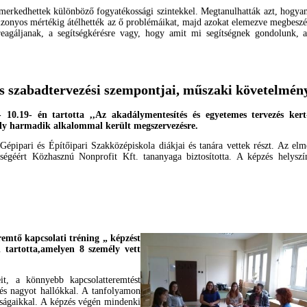
erkedhettek különböző fogyatékossági szintekkel. Megtanulhatták azt, hogya
izonyos mértékig átélhették az ő problémáikat, majd azokat elemezve megbeszél
reagáljanak, a segítségkérésre vagy, hogy amit mi segítségnek gondolunk,
és szabadtervezési szempontjai, műszaki követelmén
.19- én tartotta ,,Az akadálymentesítés és egyetemes tervezés kert
ely harmadik alkalommal került megszervezésre.
ipari és Építőipari Szakközépiskola diákjai és tanára vettek részt. Az elmé
ségéért Közhasznú Nonprofit Kft. tananyaga biztosította. A képzés helyszí
mtő kapcsolati tréning „ képzést
 tartotta,amelyen 8 személy vett
, a könnyebb kapcsolatteremtést
 és nagyot hallókkal. A tanfolyamon
nságaikkal. A képzés végén mindenki