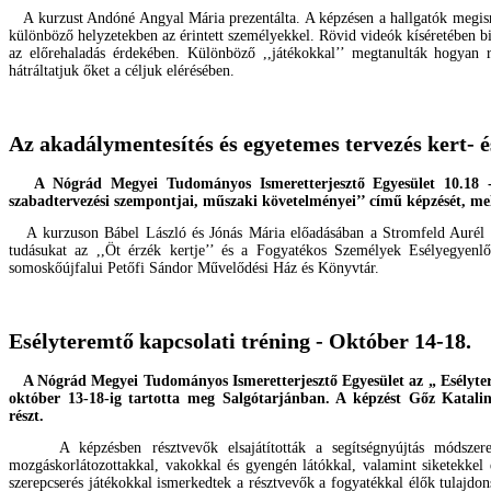
A kurzust Andóné Angyal Mária prezentálta. A képzésen a hallgatók megism
különböző helyzetekben az érintett személyekkel. Rövid videók kíséretében b
az előrehaladás érdekében. Különböző ,,játékokkal’’ megtanulták hogyan 
hátráltatjuk őket a céljuk elérésében.
Az akadálymentesítés és egyetemes tervezés kert- 
A Nógrád Megyei Tudományos Ismeretterjesztő Egyesület 10.18 - 10
szabadtervezési szempontjai, műszaki követelményei’’ című képzését, m
A kurzuson Bábel László és Jónás Mária előadásában a Stromfeld Aurél Gép
tudásukat az ,,Öt érzék kertje’’ és a Fogyatékos Személyek Esélyegyenlő
somoskőújfalui Petőfi Sándor Művelődési Ház és Könyvtár.
Esélyteremtő kapcsolati tréning - Október 14-18.
A Nógrád Megyei Tudományos Ismeretterjesztő Egyesület az „ Esélytere
október 13-18-ig tartotta meg Salgótarjánban. A képzést Gőz Katalin
részt.
A képzésben résztvevők elsajátították a segítségnyújtás módszereit
mozgáskorlátozottakkal, vakokkal és gyengén látókkal, valamint siketekkel
szerepcserés játékokkal ismerkedtek a résztvevők a fogyatékkal élők tulajdo