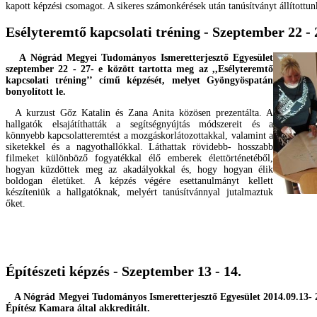
kapott képzési csomagot. A sikeres számonkérések után tanúsítványt állítottu
Esélyteremtő kapcsolati tréning - Szeptember 22 - 
A Nógrád Megyei Tudományos Ismeretterjesztő Egyesület
szeptember 22 - 27- e között tartotta meg az ,,Esélyteremtő
kapcsolati tréning’’ című képzését, melyet Gyöngyöspatán
bonyolított le.
A kurzust Gőz Katalin és Zana Anita közösen prezentálta. A
hallgatók elsajátíthatták a segítségnyújtás módszereit és a
könnyebb kapcsolatteremtést a mozgáskorlátozottakkal, valamint a
siketekkel és a nagyothallókkal. Láthattak rövidebb- hosszabb
filmeket különböző fogyatékkal élő emberek élettörténetéből,
hogyan küzdöttek meg az akadályokkal és, hogy hogyan élik
boldogan életüket. A képzés végére esettanulmányt kellett
készíteniük a hallgatóknak, melyért tanúsítvánnyal jutalmaztuk
őket.
Építészeti képzés - Szeptember 13 - 14.
A Nógrád Megyei Tudományos Ismeretterjesztő Egyesület 2014.09.13- 201
Építész Kamara által akkreditált.