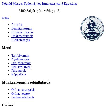
Nógrád Megyei Tudományos Ismeretterjesztő Egyesület
3100 Salgótarján, Mérleg út 2
menu
Aktuális
Bemutatkozunk
Humánerőforrás
Dokumentumok
Elérhetőségek
Menü
Tanfolyamok
Nyelvvizsgák
Szolgáltatások
Rendezvények
Pályázatok
Képgaléria
Munkaerőpiaci
Szolgáltatások
Online tanácsadás
Online tesztek
Partner adatbázis
Hírlevél