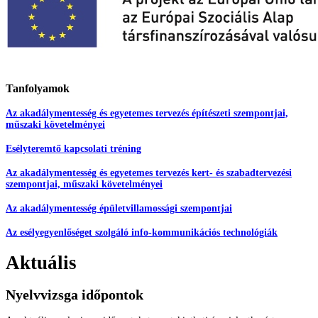
Tanfolyamok
Az akadálymentesség és egyetemes tervezés építészeti szempontjai,
műszaki követelményei
Esélyteremtő kapcsolati tréning
Az akadálymentesség és egyetemes tervezés kert- és szabadtervezési
szempontjai, műszaki követelményei
Az akadálymentesség épületvillamossági szempontjai
Az esélyegyenlőséget szolgáló info-kommunikációs technológiák
Aktuális
Nyelvvizsga időpontok