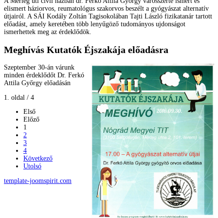
A Mérleg úti civil házban dr. Ferkó Attila György városszerte ismert és
elismert háziorvos, reumatológus szakorvos beszélt a gyógyászat alternatív
útjairól. A SÁI Kodály Zoltán Tagisokolában Tajti László fizikatanár tartott
előadást, amely keretében több lenyűgöző tudományos ujdonságot
ismerhettek meg az érdeklődök.
Meghívás Kutatók Éjszakája előadásra
Szeptember 30-án várunk
minden érdeklődőt Dr. Ferkó
Attila Győrgy előadásán
1. oldal / 4
Első
Előző
1
2
3
4
Következő
Utolsó
template-joomspirit.com