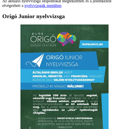
Az aktuális nyelvvizsga időpontokat megtekintheti és a jelentkezést
elvégezheti a
nyelvvizsgák menüben
.
Origó Junior nyelvvizsga