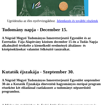
Ugródeszka az éles nyelvvizsgákhoz.
Jelentkezés és további részletek
Tudomány napja - December 15.
A Nógrád Megyei Tudományos Ismeretterjesztő Egyesület és az
Ezertudás- Fája Alapítvány közösen december 15-én a Tudás Napja
alkalmából értékelte a kiemelkedő eredményű általános- és
középisoklásokat valamint felkészítő tanáraikat.
Kutatók éjszakája - Szeptember 30.
A Nógrád Megyei Tudományos Ismeretterjesztő Egyesület szeptember
30-án a Kutatók Éjszakája elnevezésű hagyományos európai program
részeként két előadással csatlakozott a tudományt népszerűsítő
programhoz.