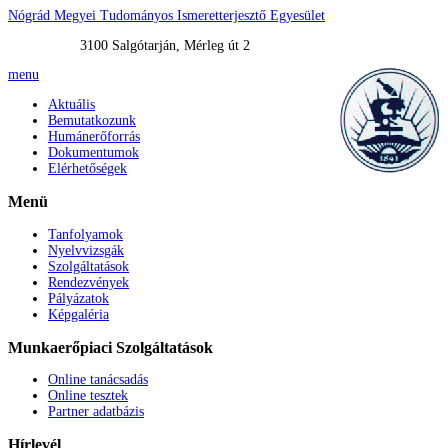
Nógrád Megyei Tudományos Ismeretterjesztő Egyesület
3100 Salgótarján, Mérleg út 2
menu
Aktuális
Bemutatkozunk
Humánerőforrás
Dokumentumok
Elérhetőségek
Menü
Tanfolyamok
Nyelvvizsgák
Szolgáltatások
Rendezvények
Pályázatok
Képgaléria
Munkaerőpiaci
Szolgáltatások
Online tanácsadás
Online tesztek
Partner adatbázis
Hírlevél