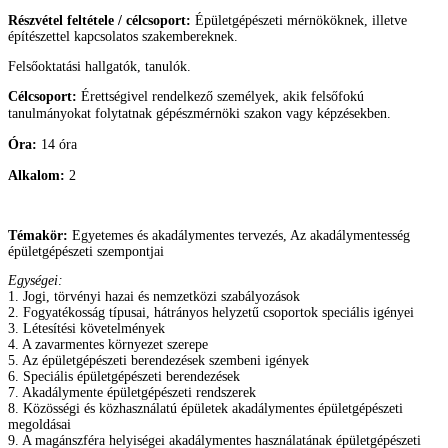
Részvétel feltétele / célcsoport:
Épületgépészeti mérnököknek, illetve
építészettel kapcsolatos szakembereknek.
Felsőoktatási hallgatók, tanulók.
Célcsoport:
Érettségivel rendelkező személyek, akik felsőfokú
tanulmányokat folytatnak gépész
mérnöki szakon vagy képzésekben.
Óra:
14 óra
Alkalom:
2
Témakör:
Egyetemes és akadálymentes tervezés, Az akadálymentesség
épületgépészeti szempontjai
Egységei:
1. Jogi, törvényi hazai és nemzetközi szabályozások
2. Fogyatékosság típusai, hátrányos helyzetű csoportok speciális igényei
3. Létesítési követelmények
4. A zavarmentes környezet szerepe
5. Az épületgépészeti berendezések szembeni igények
6. Speciális épületgépészeti berendezések
7. Akadálymente épületgépészeti rendszerek
8. Közösségi és közhasználatú épületek akadálymentes épületgépészeti
megoldásai
9. A magánszféra helyiségei akadálymentes használatának épületgépészeti