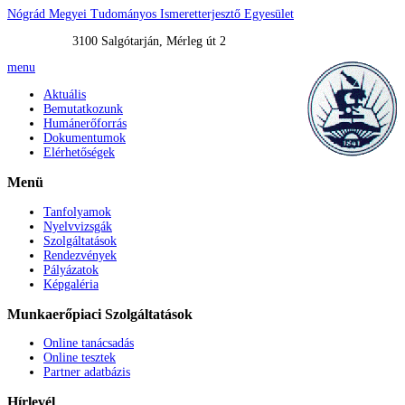
Nógrád Megyei Tudományos Ismeretterjesztő Egyesület
3100 Salgótarján, Mérleg út 2
menu
Aktuális
Bemutatkozunk
Humánerőforrás
Dokumentumok
Elérhetőségek
Menü
Tanfolyamok
Nyelvvizsgák
Szolgáltatások
Rendezvények
Pályázatok
Képgaléria
Munkaerőpiaci
Szolgáltatások
Online tanácsadás
Online tesztek
Partner adatbázis
Hírlevél