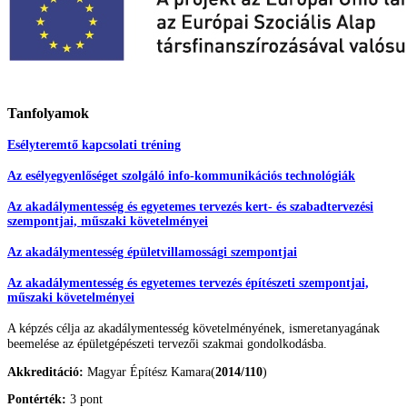
Tanfolyamok
Esélyteremtő kapcsolati tréning
Az esélyegyenlőséget szolgáló info-kommunikációs technológiák
Az akadálymentesség és egyetemes tervezés kert- és szabadtervezési
szempontjai, műszaki követelményei
Az akadálymentesség épületvillamossági szempontjai
Az akadálymentesség és egyetemes tervezés építészeti szempontjai,
műszaki követelményei
A képzés célja az akadálymentesség követelményének, ismeretanyagának
beemelése az épületgépé
szeti tervezői szakmai gondolkodásba.
Akkreditáció:
Magyar Építész Kamara(
2014/110
)
Pontérték:
3 pont