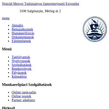
Nógrád Megyei Tudományos Ismeretterjesztő Egyesület
3100 Salgótarján, Mérleg út 2
menu
Aktuális
Bemutatkozunk
Humánerőforrás
Dokumentumok
Elérhetőségek
Menü
Tanfolyamok
Nyelvvizsgák
Szolgáltatások
Rendezvények
Pályázatok
Képgaléria
Munkaerőpiaci
Szolgáltatások
Online tanácsadás
Online tesztek
Partner adatbázis
Hírlevél