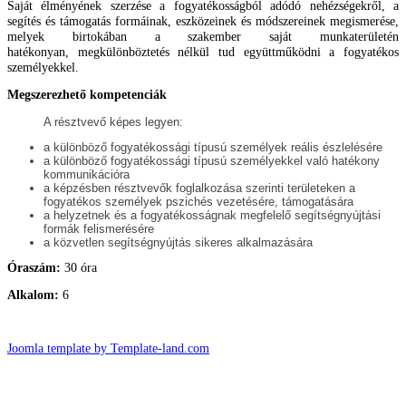
Saját élményé
nek szerzése a fogyatékosságból adódó nehézségekről, a
segítés és támogatás formáinak, eszközei
nek és módszereinek megismerése,
melyek birtokában a szakember saját munkaterületén
hatékonyan,
megkülönböztetés nélkül tud együttműködni a fogyatékos
személyekkel.
Megszerezhető kompetenciák
A résztvevő képes legyen:
a különböző fogyatékossági típusú személyek reális észlelésére
a különböző fogyatékossági típusú személyekkel való hatékony
kommunikációra
a képzésben résztvevők foglalkozása szerinti területeken a
fogyatékos személyek pszichés vezetésére, támogatására
a helyzetnek és a fogyatékosságnak megfelelő segítségnyújtási
formák felismerésére
a közvetlen segítségnyújtás sikeres alkalmazására
Óraszám:
30 óra
Alkalom:
6
Joomla template by Template-land.com