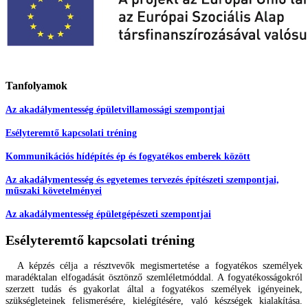
Tanfolyamok
Az akadálymentesség épületvillamossági szempontjai
Esélyteremtő kapcsolati tréning
Kommunikációs hídépítés ép és fogyatékos emberek között
Az akadálymentesség és egyetemes tervezés építészeti szempontjai,
műszaki követelményei
Az akadálymentesség épületgépészeti szempontjai
Esélyteremtő kapcsolati tréning
A képzés célja a résztvevők megismertetése a fogyatékos személyek
maradéktalan elfogadását ösz
tönző szemléletmóddal. A fogyatékosságokról
szerzett tudás és gyakorlat által a fogyatékos személyek
igényeinek,
szükségleteinek felismerésére, kielégítésére, való készségek kialakítása.