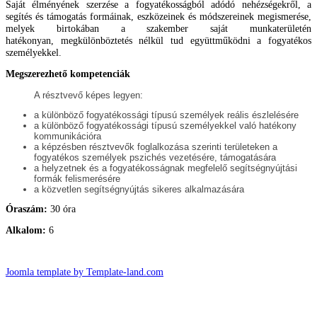
Saját élményé
nek szerzése a fogyatékosságból adódó nehézségekről, a
segítés és támogatás formáinak, eszközei
nek és módszereinek megismerése,
melyek birtokában a szakember saját munkaterületén
hatékonyan,
megkülönböztetés nélkül tud együttműködni a fogyatékos
személyekkel.
Megszerezhető kompetenciák
A résztvevő képes legyen:
a különböző fogyatékossági típusú személyek reális észlelésére
a különböző fogyatékossági típusú személyekkel való hatékony
kommunikációra
a képzésben résztvevők foglalkozása szerinti területeken a
fogyatékos személyek pszichés vezetésére, támogatására
a helyzetnek és a fogyatékosságnak megfelelő segítségnyújtási
formák felismerésére
a közvetlen segítségnyújtás sikeres alkalmazására
Óraszám:
30 óra
Alkalom:
6
Joomla template by Template-land.com