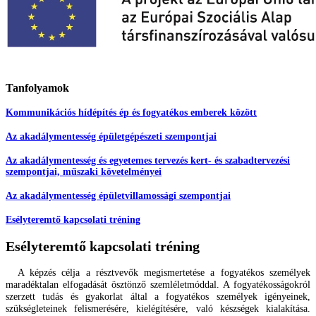
Tanfolyamok
Kommunikációs hídépítés ép és fogyatékos emberek között
Az akadálymentesség épületgépészeti szempontjai
Az akadálymentesség és egyetemes tervezés kert- és szabadtervezési
szempontjai, műszaki követelményei
Az akadálymentesség épületvillamossági szempontjai
Esélyteremtő kapcsolati tréning
Esélyteremtő kapcsolati tréning
A képzés célja a résztvevők megismertetése a fogyatékos személyek
maradéktalan elfogadását ösz
tönző szemléletmóddal. A fogyatékosságokról
szerzett tudás és gyakorlat által a fogyatékos személyek
igényeinek,
szükségleteinek felismerésére, kielégítésére, való készségek kialakítása.