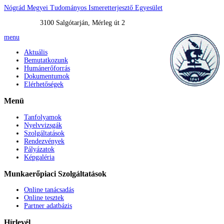
Nógrád Megyei Tudományos Ismeretterjesztő Egyesület
3100 Salgótarján, Mérleg út 2
menu
Aktuális
Bemutatkozunk
Humánerőforrás
Dokumentumok
Elérhetőségek
Menü
Tanfolyamok
Nyelvvizsgák
Szolgáltatások
Rendezvények
Pályázatok
Képgaléria
Munkaerőpiaci
Szolgáltatások
Online tanácsadás
Online tesztek
Partner adatbázis
Hírlevél