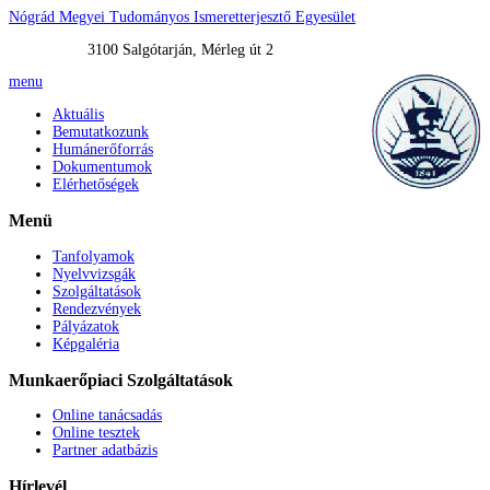
Nógrád Megyei Tudományos Ismeretterjesztő Egyesület
3100 Salgótarján, Mérleg út 2
menu
Aktuális
Bemutatkozunk
Humánerőforrás
Dokumentumok
Elérhetőségek
Menü
Tanfolyamok
Nyelvvizsgák
Szolgáltatások
Rendezvények
Pályázatok
Képgaléria
Munkaerőpiaci
Szolgáltatások
Online tanácsadás
Online tesztek
Partner adatbázis
Hírlevél