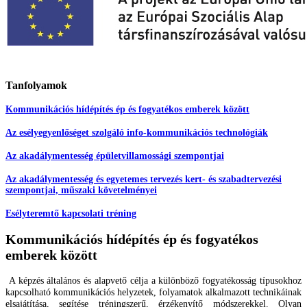
Tanfolyamok
Kommunikációs hídépítés ép és fogyatékos emberek között
Az esélyegyenlőséget szolgáló info-kommunikációs technológiák
Az akadálymentesség épületvillamossági szempontjai
Az akadálymentesség és egyetemes tervezés kert- és szabadtervezési
szempontjai, műszaki követelményei
Esélyteremtő kapcsolati tréning
Kommunikációs hídépítés ép és fogyatékos
emberek között
A képzés általános és alapvető célja a különböző fogyatékosság típusokhoz
kapcsolható kommunikációs helyzetek, folyamatok alkalmazott technikáinak
elsajátítása, segítése tréningszerű, érzékenyítő módszerekkel.
Olyan