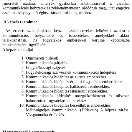
ismeretek átadása, amelyek gyakorlati alkalmazásával a váratlan
kommunikációs helyzetek is zökkenőmentesen oldódnak meg, utat engedve
ezzel az esélyegyenlőséghez, társadalmi integrációhoz.
A képzés tartalma:
Az eredeti szakmájukban képzett szakembereket felkészíti azokra a
kommunikációs helyzetekre és ismeretekre, amelyekkel akkor
találkozhatnak, ha fogyatékos emberekkel kerülne kapcsolatba
munkatársként, ügyfélként.
A képzés moduljai:
Önismereti pillérek
Kommunikációs gátjaink
Fogyatékossági szigetek
Fogyatékossági szervezetek kommunikációs hídépítése
Kommunikációs hídépítés az autista emberekhez
Kommunikációs hídépítés értelmi fogyatékos emberekhez
Kommunikációs hídépítés hallássérült emberekhez
Kommunikációs hídépítés látássérült emberekhez
Kommunikációs hídépítés mozgáskorlátozott és súlyosan
halmozottan fogyatékos emberekhez
Kommunikációs hídépítés beszédhibás emberekhez
Méltóságteljes kommunikáció. (Hídavató) A képzés zárása.
Vizsgamunka értékelése.