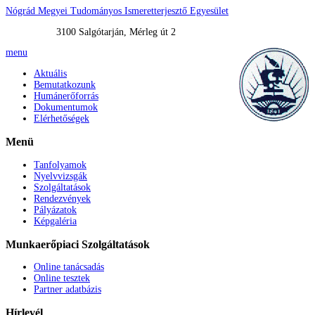
Nógrád Megyei Tudományos Ismeretterjesztő Egyesület
3100 Salgótarján, Mérleg út 2
menu
Aktuális
Bemutatkozunk
Humánerőforrás
Dokumentumok
Elérhetőségek
Menü
Tanfolyamok
Nyelvvizsgák
Szolgáltatások
Rendezvények
Pályázatok
Képgaléria
Munkaerőpiaci
Szolgáltatások
Online tanácsadás
Online tesztek
Partner adatbázis
Hírlevél