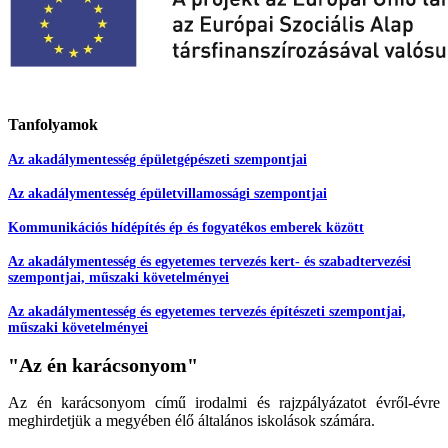
Tanfolyamok
Az akadálymentesség épületgépészeti szempontjai
Az akadálymentesség épületvillamossági szempontjai
Kommunikációs hídépítés ép és fogyatékos emberek között
Az akadálymentesség és egyetemes tervezés kert- és szabadtervezési
szempontjai, műszaki követelményei
Az akadálymentesség és egyetemes tervezés építészeti szempontjai,
műszaki követelményei
"Az én karácsonyom"
Az én karácsonyom című irodalmi és rajzpályázatot évről-évre
meghirdetjük a megyében élő általános iskolások számára.