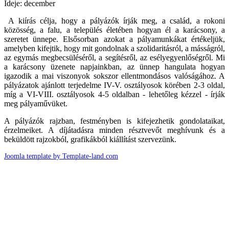
Ideje: december
A kiírás célja, hogy a pályázók írják meg, a család, a rokoni
közösség, a falu, a település életében hogyan él a karácsony, a
szeretet ünnepe. Elsősorban azokat a pályamunkákat értékeljük,
amelyben kifejtik, hogy mit gondolnak a szolidaritásról, a másságról,
az egymás megbecsüléséről, a segítésről, az esélyegyenlőségről. Mi
a karácsony üzenete napjainkban, az ünnep hangulata hogyan
igazodik a mai viszonyok sokszor ellentmondásos valóságához. A
pályázatok ajánlott terjedelme IV-V. osztályosok körében 2-3 oldal,
míg a VI-VIII. osztályosok 4-5 oldalban - lehetőleg kézzel - írják
meg pályaművüket.
A pályázók rajzban, festményben is kifejezhetik gondolataikat,
érzelmeiket. A díjátadásra minden résztvevőt meghívunk és a
beküldött rajzokból, grafikákból kiállítást szervezünk.
Joomla template by Template-land.com